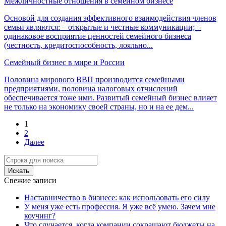
Межличностные отношения в семейном бизнесе
Основой для создания эффективного взаимодействия членов
семьи являются: – открытые и честные коммуникации; –
одинаковое восприятие ценностей семейного бизнеса
(честность, кредитоспособность, лояльно...
Семейный бизнес в мире и России
Половина мирового ВВП производится семейными
предприятиями, половина налоговых отчислений
обеспечивается тоже ими. Развитый семейный бизнес влияет
не только на экономику своей страны, но и на ее дем...
1
2
Далее
Поиск
Искать
Свежие записи
Наставничество в бизнесе: как использовать его силу
У меня уже есть профессия. Я уже всё умею. Зачем мне
коучинг?
Что случается, когда компании сокращают бюджеты на