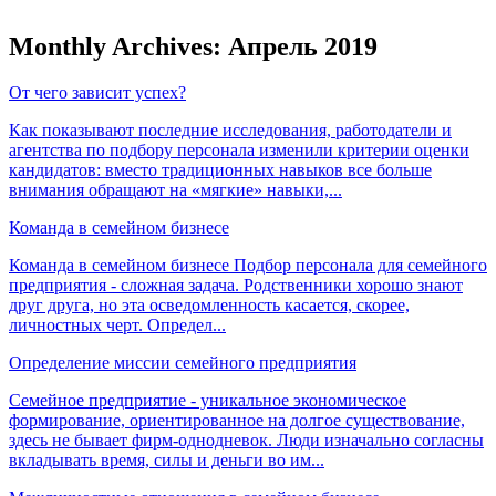
Monthly Archives: Апрель 2019
От чего зависит успех?
Как показывают последние исследования, работодатели и
агентства по подбору персонала изменили критерии оценки
кандидатов: вместо традиционных навыков все больше
внимания обращают на «мягкие» навыки,...
Команда в семейном бизнесе
Команда в семейном бизнесе Подбор персонала для семейного
предприятия - сложная задача. Родственники хорошо знают
друг друга, но эта осведомленность касается, скорее,
личностных черт. Определ...
Определение миссии семейного предприятия
Семейное предприятие - уникальное экономическое
формирование, ориентированное на долгое существование,
здесь не бывает фирм-однодневок. Люди изначально согласны
вкладывать время, силы и деньги во им...