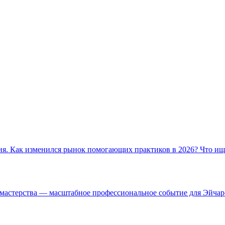
ения. Как изменился рынок помогающих практиков в 2026? Что и
мастерства — масштабное профессиональное событие для Эйчар-с