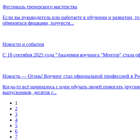
Фестиваль тренерского мастерства
Если вы руководитель или работаете в обучении и развитии, то
обменяться фишками, почувств...
Новости и события
С 18 сентября 2025 года "Академия коучинга "Ментор" стала о
Новость — Огонь! Коучинг стал официальной профессией в Ро
Когда-то всё начиналось с идеи обучать людей помогать друг
выпускников, десяток г...
1
2
3
4
5
6
7