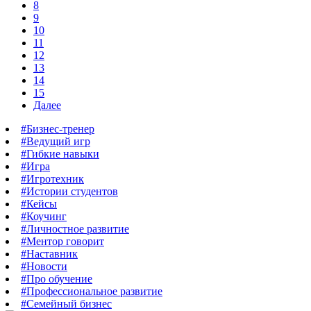
8
9
10
11
12
13
14
15
Далее
#Бизнес-тренер
#Ведущий игр
#Гибкие навыки
#Игра
#Игротехник
#Истории студентов
#Кейсы
#Коучинг
#Личностное развитие
#Ментор говорит
#Наставник
#Новости
#Про обучение
#Профессиональное развитие
#Семейный бизнес