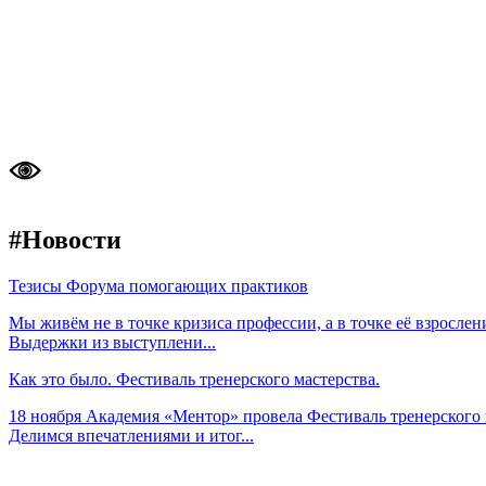
#Новости
Тезисы Форума помогающих практиков
Мы живём не в точке кризиса профессии, а в точке её взросл
Выдержки из выступлени...
Как это было. Фестиваль тренерского мастерства.
18 ноября Академия «Ментор» провела Фестиваль тренерского 
Делимся впечатлениями и итог...