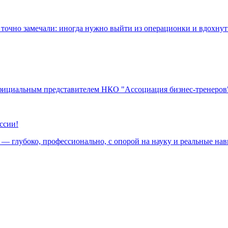
 точно замечали: иногда нужно выйти из операционки и вдохнуть
фициальным представителем НКО "Ассоциация бизнес-тренеров" в
ссии!
им — глубоко, профессионально, с опорой на науку и реальные 