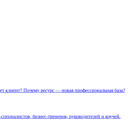
щет клиент? Почему ресурс — новая профессиональная база?
пециалистов, бизнес-тренеров, руководителей и коучей.