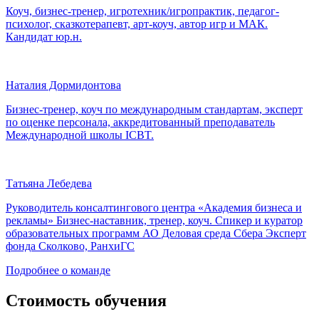
Коуч, бизнес-тренер, игротехник/игропрактик, педагог-
психолог, сказкотерапевт, арт-коуч, автор игр и МАК.
Кандидат юр.н.
Наталия Дормидонтова
Бизнес-тренер, коуч по международным стандартам, эксперт
по оценке персонала, аккредитованный преподаватель
Международной школы ICBT.
Татьяна Лебедева
Руководитель консалтингового центра «Академия бизнеса и
рекламы» Бизнес-наставник, тренер, коуч. Спикер и куратор
образовательных программ АО Деловая среда Сбера Эксперт
фонда Сколково, РанхиГС
Подробнее о команде
Стоимость обучения