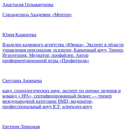
Анастасия Гильманурова
Совладелица Академии «Ментор»
Юлия Казанцева
Владелец кадрового агентства «Ювика», Эксперт в области
управления персоналом, психолог, Карьерный коуч, Тренер,
Игротехник, Медиатор, профайлер. Автор
профориентационной игры «Профитроль»
Светлана Ананьева
канд. социологических наук, эксперт по оценке лидеров и
команд «ЭРА», сертифицированный бизнес — тренер
международной категории IIMD, модератор,
профессиональный коуч ICF, wingwave-коуч
Евгения Левицкая