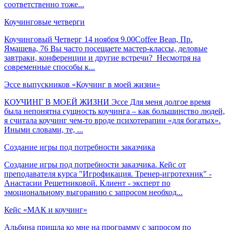
соответственно тоже...
Коучинговые четверги
Коучинговый Четверг 14 ноября 9.00Coffee Bean, Пр.
Ямашева, 76 Вы часто посещаете мастер-классы, деловые
завтраки, конференции и другие встречи? Несмотря на
современные способы к...
Эссе выпускников «Коучинг в моей жизни»
КОУЧИНГ В МОЕЙ ЖИЗНИ Эссе Для меня долгое время
была непонятна сущность коучинга – как большинство людей,
я считала коучинг чем-то вроде психотерапии «для богатых».
Иными словами, те, ...
Создание игры под потребности заказчика
Создание игры под потребности заказчика. Кейс от
преподавателя курса "Игрофикация. Тренер-игротехник" -
Анастасии Решетниковой. Клиент - эксперт по
эмоциональному выгоранию с запросом необход...
Кейс «МАК и коучинг»
Альбина пришла ко мне на программу с запросом по