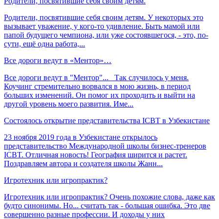
Родители, посвятившие себя своим детям.
Родители, посвятившие себя своим детям. У некоторых это
вызывает уважение, у кого-то удивление. Быть мамой или
папой будущего чемпиона, или уже состоявшегося, - это, по-
сути, ещё одна работа,...
Все дороги ведут в «Ментор»…
Все дороги ведут в "Ментор"...⠀Так случилось у меня.
Коучинг стремительно ворвался в мою жизнь, в период
больших изменений. Он помог их проходить и выйти на
другой уровень моего развития. Име...
Состоялось открытие представительства ICBT в Узбекистане
23 ноября 2019 года в Узбекистане открылось
представительство Международной школы бизнес-тренеров
ICBT. Отличная новость! География ширится и растет.
Поздравляем автора и создателя школы Жанн...
Игротехник или игропрактик?
Игротехник или игропрактик? Очень похожие слова, даже как
будто синонимы. Но... считать так - большая ошибка. Это две
совершенно разные профессии. И доходы у них