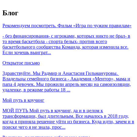
Блог
Рекомендуем посмотреть. Фильм «Игра по чужим правилам»
- без финансирования- с игроками, которых никто не брал- в
то время баскетбола - спорта белых- против всего
баскетбольного сообщества Команда, которая изменила все.
Если хочешь выиграт...
Открытое письмо
Здравствуйте. Мы Радмир и Анастасия Гильмануровы.
Владельцы семейного бизнеса - Академия «Ментор», мама и
папа 4 девочек. Мы прожили апрель месяц на самоизоляции,
удаленке, в режиме работы 18 ...
Мой путь в коучинг
МОЙ ПУТЬ Мой путь в коучинг, да и в целом к
трансформации, был длительным. Все началось в 2018 году,
когда я приняла решение уйти из бизнеса. Куда идти, зачем и в
поиске чего я не знала, прос...