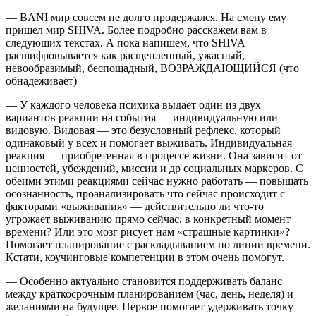
— BANI мир совсем не долго продержался. На смену ему
пришел мир SHIVA. Более подробно расскажем вам в
следующих текстах. А пока напишем, что SHIVA
расшифровывается как расщепленный, ужасный,
невообразимый, беспощадный, ВОЗРАЖДАЮЩИЙСЯ (что
обнадеживает)
— У каждого человека психика выдает один из двух
вариантов реакции на события — индивидуальную или
видовую. Видовая — это безусловный рефлекс, который
одинаковый у всех и помогает выживать. Индивидуальная
реакция — приобретенная в процессе жизни. Она зависит от
ценностей, убеждений, миссии и др социальных маркеров. С
обеими этими реакциями сейчас нужно работать — повышать
осознанность, проанализировать что сейчас происходит с
факторами «выживания» — действительно ли что-то
угрожает выживанию прямо сейчас, в конкретный момент
времени? Или это мозг рисует нам «страшные картинки»?
Помогает планирование с раскладыванием по линии времени.
Кстати, коучинговые компетенции в этом очень помогут.
— Особенно актуально становится поддерживать баланс
между краткосрочным планированием (час, день, неделя) и
желаниями на будущее. Первое помогает удерживать точку