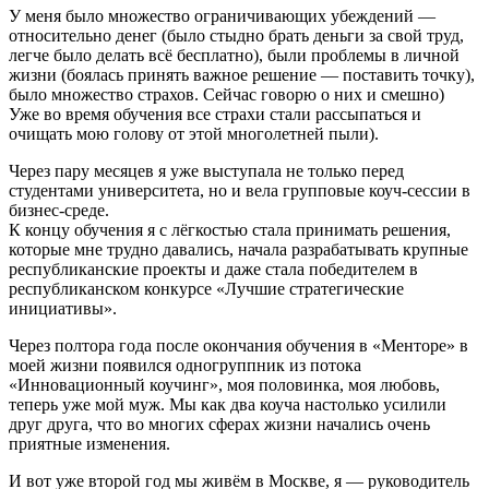
У меня было множество ограничивающих убеждений —
относительно денег (было стыдно брать деньги за свой труд,
легче было делать всё бесплатно), были проблемы в личной
жизни (боялась принять важное решение — поставить точку),
было множество страхов. Сейчас говорю о них и смешно)
Уже во время обучения все страхи стали рассыпаться и
очищать мою голову от этой многолетней пыли).
Через пару месяцев я уже выступала не только перед
студентами университета, но и вела групповые коуч-сессии в
бизнес-среде.
К концу обучения я с лёгкостью стала принимать решения,
которые мне трудно давались, начала разрабатывать крупные
республиканские проекты и даже стала победителем в
республиканском конкурсе «Лучшие стратегические
инициативы».
Через полтора года после окончания обучения в «Менторе» в
моей жизни появился одногруппник из потока
«Инновационный коучинг», моя половинка, моя любовь,
теперь уже мой муж. Мы как два коуча настолько усилили
друг друга, что во многих сферах жизни начались очень
приятные изменения.
И вот уже второй год мы живём в Москве, я — руководитель